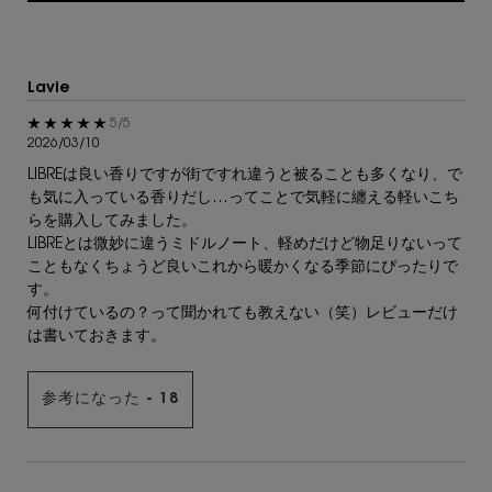
Lavie
5星中5。
5/5
2026/03/10
LIBREは良い香りですが街ですれ違うと被ることも多くなり、で
も気に入っている香りだし…ってことで気軽に纏える軽いこち
らを購入してみました。
LIBREとは微妙に違うミドルノート、軽めだけど物足りないって
こともなくちょうど良いこれから暖かくなる季節にぴったりで
す。
何付けているの？って聞かれても教えない（笑）レビューだけ
は書いておきます。
参考になった -
18