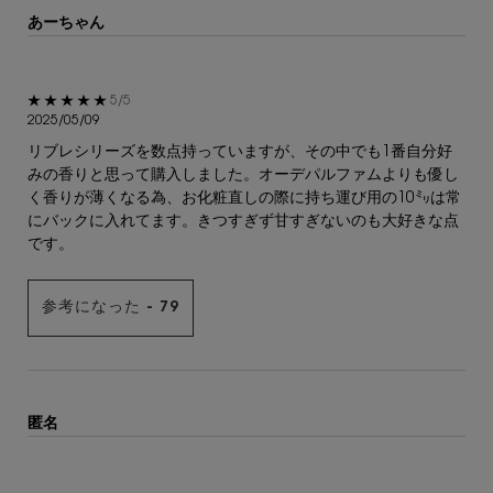
あーちゃん
5星中5。
5/5
2025/05/09
リブレシリーズを数点持っていますが、その中でも1番自分好
みの香りと思って購入しました。オーデパルファムよりも優し
く香りが薄くなる為、お化粧直しの際に持ち運び用の10㍉は常
にバックに入れてます。きつすぎず甘すぎないのも大好きな点
です。
参考になった -
79
匿名