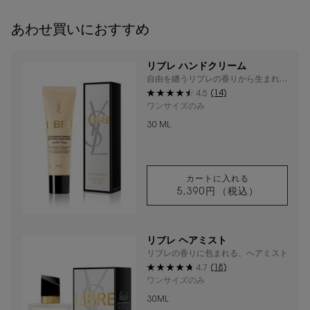
あわせ買いにおすすめ
リブレ ハンドクリーム
自由を纏うリブレの香りから生まれた
フレッシュでみずみずしいハンドクリ
(14)
4.5
ーム
ワンサイズのみ
30 ML
カートに入れる
5,390円
（税込）
リブレ ハンドクリ
リブレ ヘアミスト
リブレの香りに包まれる、ヘアミスト
(18)
4.7
ワンサイズのみ
30ML