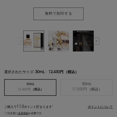
無料で刻印する
選択されたサイズ:
30mL
-
12,430円
（税込）
50mL
30mL
選択済み
, 2/2
17,820円
（税込）
選択済み
, 1/2
12,430円
（税込）
113
*
ご購入で
ポイント
貯まります
ポイントについて
*
ご注文前に
会員登録
が必要です。