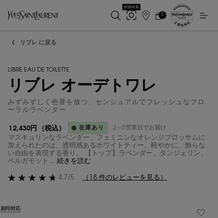
画像検索
0
店
カ
0 カート内の製品
ー
舗
メインコンテンツ
ト
検
リブレ に戻る
索
LIBRE EAU DE TOILETTE
リブレ オーデトワレ
みずみずしく色香を放つ、センシュアルでフレッシュなフロ
ーラルラベンダー
在庫あり
2～5営業日でお届け
12,430円
（税込）
マスキュリンなラベンダー、フェミニンなオレンジブロッサムに
加えられたのは、透明感あるホワイトティー。軽やかに、飾らな
い自由を表現する香り。 【トップ】ラベンダー、タンジェリン、
ベルガモット ...
続きを読む
4.7/5
（18 件のレビューを見る）
刻印対応