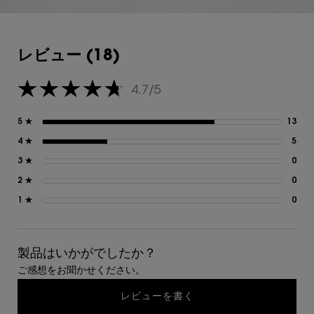
レビュー
レビュー (18)
4.7/5
5星中4.7。
5 ★
13
13
4 ★
5
5 
3 ★
0
0 
2 ★
0
0 
1 ★
0
0 
製品はいかがでしたか？
ご感想をお聞かせください。
レビューを書く