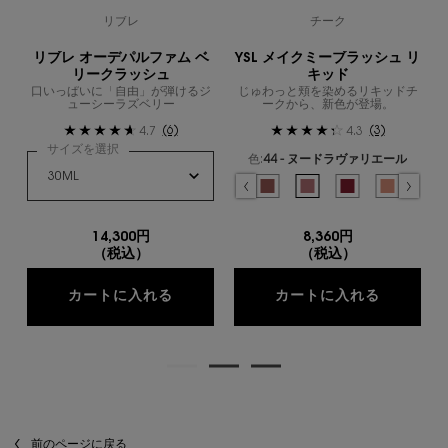
リブレ
チーク
リブレ オーデパルファム ベ
YSL メイクミーブラッシュ リ
リークラッシュ
キッド
口いっぱいに「自由」が弾けるジ
じゅわっと頬を染めるリキッドチ
ューシーラズベリー
ークから、新色が登場。
(6)
(3)
4.7
4.3
サイズを選択
色:
44 - ヌードラヴァリエール
色を選択してください
{1} の場合
選択済み
03 - ミスチヴァス マゼンタ​ のカラー YSL メ
選択済み
15 - チリ クラッシュ のカラー YSL 
選択済み
37 - ピーチーヌード のカラー Y
選択済み
44 - ヌードラヴァリエー
選択済み
54 - ベリーバン
選択済み
57 - コ
選
66
14,300円
8,360円
（税込）
（税込）
リブレ オーデパルファム ベリークラッ
YSL メ
カートに入れる
カートに入れる
閲覧履歴
前のページに戻る