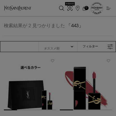
画像検索
0
店
カ
0 カート内の製品
ー
舗
メインコンテンツ
ト
検
索
検索結果が 2 見つかりました
443
フィルター
フィルターメニュー