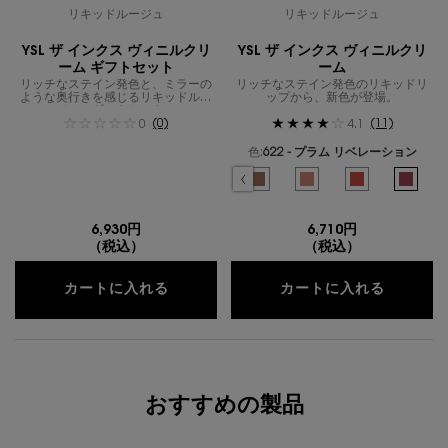
リキッドルージュ
リキッドルージュ
YSL ザ インクス ヴィニルクリ
YSL ザ インクス ヴィニルクリ
ーム ギフトセット
ーム
リッチなステイン発色と、ミラーの
リッチなステイン発色のリキッドリ
ような奥行きを感じるリキッドルー
ップから、新色が登場。
ジュのギフトセット。
(0)
(11)
0
4.1
色:
622 - プラム リベレーション
色を選択してください
{1} の場合
 ザ インクス ヴィニルクリーム、1/14
のカラー YSL ザ インクス ヴィニルクリーム、2/14
ション のカラー YSL ザ インクス ヴィニルクリーム、3/14
シュ コネクション のカラー YSL ザ インクス ヴィニルクリーム、4/14
み
- ポップ ザ ヌード のカラー YSL ザ インクス ヴィニルクリーム、5/14
選択済み
444 - ディジー ベリー のカラー YSL ザ インクス ヴィニルクリーム、6/14
選択済み
445 - リングミー ピンク のカラー YSL ザ インクス ヴィニルクリーム、7/
選択済み
446 - スパイスド シークレット のカラー YSL ザ インクス ヴ
選択済み
610 - ヌード チャンピオン のカラー YSL ザ インク
選択済み
611 - モーヴ プロヴォケーション のカラー Y
選択済み
614 - ブラウン イグニション のカ
選択済み
620 - ピーチ サブバージ
選択済み
621 - レッド 
選択済
622 
6,930円
6,710円
（税込）
（税込）
YSL ザ インクス ヴィニルクリーム ギ
YSL ザ
カートに入れる
カートに入れる
おすすめの製品