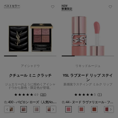
ベストセラー
NEW
数量限定
アイシャドウ
リキッドルージュ
クチュール ミニ クラッチ
YSL ラブヌード リップ ステイ
ン
ジュエリーのように煌めくアイシャ
新感覚ラスティング ミルク リップ
ドウから新色・限定色が登場。
(38)
(1)
4.9
5
色:
400 - バビロン ローズ〈人気No.1〉
色:
44 - ヌード ラヴァリエール - フレンチモードなミルキーピンク -
色を選択してください
{1} の場合
色を選択してください
{1} の場合
ールズ のカラー クチュール ミニ クラッチ、1/19
ギリーズ ドリーム のカラー クチュール ミニ クラッチ、2/19
選択済み
300 - カスバ スパイシーズ のカラー クチュール ミニ クラッチ、3/19
選択済み
310 - エキゾチック ミラージュ のカラー クチュール ミニ クラッチ、4/19
選択済み
400 - バビロン ローズ〈人気No.1〉 のカラー クチュール ミニ クラ
選択済み
410 - フォービドゥン ウィスパー のカラー クチュール ミ
選択済み
500 - メディナ グロウ のカラー クチュール ミニ
選択済み
600 - スポンティーニ リリー のカラー
選択済み
44 - ヌード ラヴァリエール - 
選択済み
700 - オーバー ノアール の
選択済み
1 - アンドレスド ピンク
選択済み
710 - オーバー ブ
選択済み
610 - ヌード
選択済み
720 - 
選択済
530 
選
7