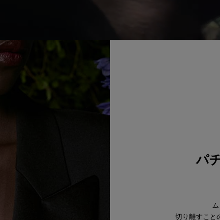
パ
ム
切り離すこと