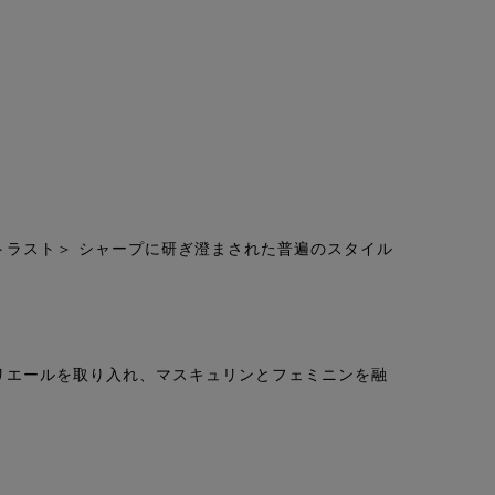
トラスト＞ シャープに研ぎ澄まされた普遍のスタイル
。
リエールを取り入れ、マスキュリンとフェミニンを融