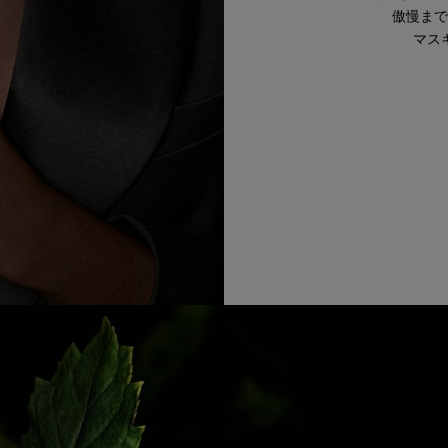
傲慢まで
マス