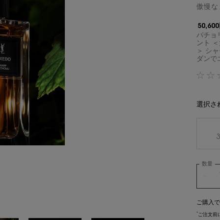
傲慢な
50,60
パチョ
ント 
＞ シ
ダンでエ
選択さ
数量
−
ご購入で
*
ご注文前