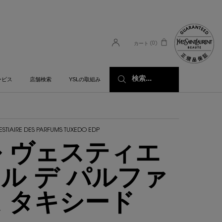
0
カート
0 カート内の製品
検索...
ービス
店舗検索
YSLの取組み
VESTIAIRE DES PARFUMS TUXEDO EDP
 ヴェスティエ
ル デ パルファ
 タキシード