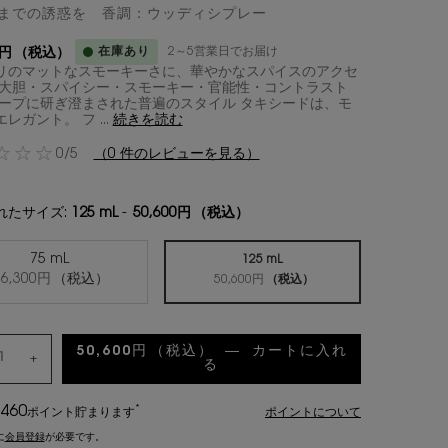
までの誘惑を 香調：ウッディシプレー
在庫あり
2～5営業日でお届け
0円
（税込）
リのマットなスモーキーさに、華やかなスパイスのアクセ
＜大胆・スパイシー・スモーキー・官能性・コントラスト
ャープに研ぎ澄まされた普遍のスタイル タキシードは、モ
レガント。 フ ...
続きを読む
0/5
（0 件のレビューを見る）
れたサイズ:
125 mL
-
50,600円
（税込）
75 mL
125 mL
選択済み
, 1/2
36,300円
（税込）
選択済み
, 2/2
50,600円
（税込）
50,600円
（税込）
―
カートに入れ
+
る
ル ヴェスティエール デ パル
460
*
ポイント
貯まります
ポイントについて
に
会員登録
が必要です。