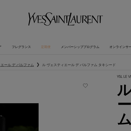
ア
フレグランス
定期便
メンバーシッププログラム
オンラインサ
ィエール デ パルファム
ル ヴェスティエール デ パルファム タキシード
YSL LE 
ル
ー
ム